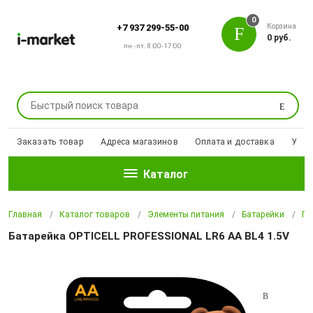
0
Корзина
+7 937 299-55-00
0 руб.
пн.-пт. 8:00-17:00
Поиск
Заказать товар
Адреса магазинов
Оплата и доставка
Уцен
Каталог
Главная
Каталог товаров
Элементы питания
Батарейки
Па
Батарейка OPTICELL PROFESSIONAL LR6 AA BL4 1.5V