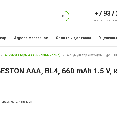
+7 937
Поиск
клиентская служб
овар
Адреса магазинов
Оплата и доставка
Уцененны
Аккумуляторы ААА (мизинчиковые)
Аккумулятор с входом Type-C BE
ESTON AAA, BL4, 660 mAh 1.5 V, 
 товара: 6972443864928