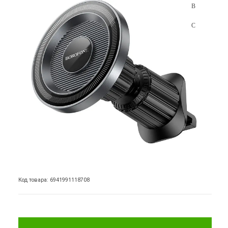
Код товара: 6941991118708