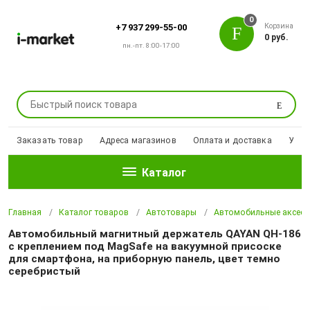
0
Корзина
+7 937 299-55-00
0 руб.
пн.-пт. 8:00-17:00
Поиск
Заказать товар
Адреса магазинов
Оплата и доставка
Уцен
Каталог
Главная
Каталог товаров
Автотовары
Автомобильные аксесс
Автомобильный магнитный держатель QAYAN QH-186
с креплением под MagSafe на вакуумной присоске
для смартфона, на приборную панель, цвет темно
серебристый