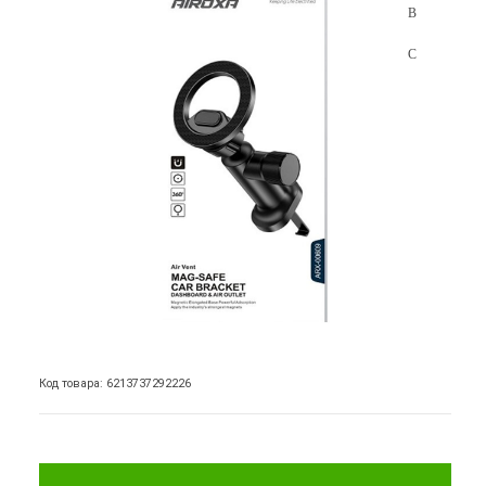
Код товара: 6213737292226