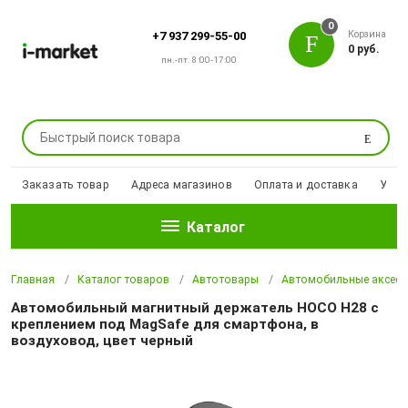
0
Корзина
+7 937 299-55-00
0 руб.
пн.-пт. 8:00-17:00
Поиск
Заказать товар
Адреса магазинов
Оплата и доставка
Уцен
Каталог
Главная
Каталог товаров
Автотовары
Автомобильные аксесс
Автомобильный магнитный держатель HOCO H28 с
креплением под MagSafe для смартфона, в
воздуховод, цвет черный