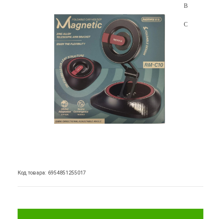
Код товара: 6954851255017