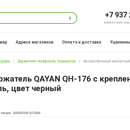
+7 937
Поиск
клиентская служб
овар
Адреса магазинов
Оплата и доставка
Уцененны
ссуары
Держатели телефонов, планшетов
Автомобильный магнитный 
жатель QAYAN QH-176 с креплен
ль, цвет черный
 товара: 2000003391675804