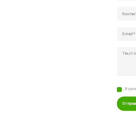
Я сог
Отправ