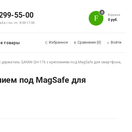
0
 299-55-00
Корзина
0 руб.
а | пн.-пт. 8:00-17:00
е товары
Избранное
Сравнение
(0)
Войти
держатель QAYAN QH-176 с креплением под MagSafe для смартфона,
ием под MagSafe для