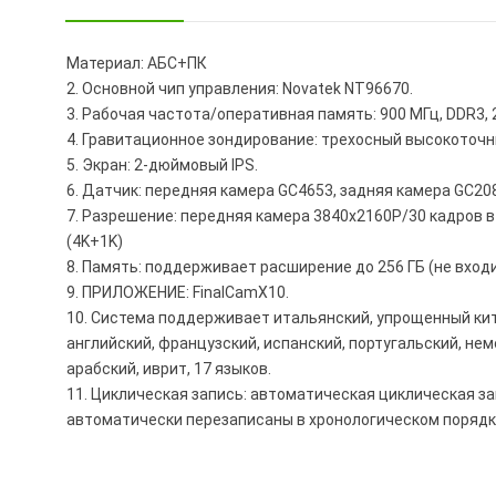
Материал: АБС+ПК
2. Основной чип управления: Novatek NT96670.
3. Рабочая частота/оперативная память: 900 МГц, DDR3,
4. Гравитационное зондирование: трехосный высокоточ
5. Экран: 2-дюймовый IPS.
6. Датчик: передняя камера GC4653, задняя камера GC20
7. Разрешение: передняя камера 3840x2160P/30 кадров в
(4K+1K)
8. Память: поддерживает расширение до 256 ГБ (не входи
9. ПРИЛОЖЕНИЕ: FinalCamX10.
10. Система поддерживает итальянский, упрощенный кит
английский, французский, испанский, португальский, нем
арабский, иврит, 17 языков.
11. Циклическая запись: автоматическая циклическая зап
автоматически перезаписаны в хронологическом поряд