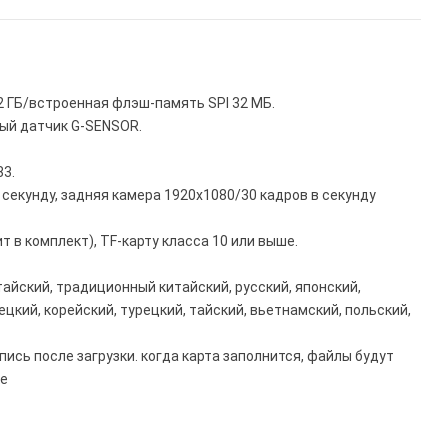
 2 ГБ/встроенная флэш-память SPI 32 МБ.
ный датчик G-SENSOR.
83.
 секунду, задняя камера 1920x1080/30 кадров в секунду
т в комплект), TF-карту класса 10 или выше.
айский, традиционный китайский, русский, японский,
ецкий, корейский, турецкий, тайский, вьетнамский, польский,
ись после загрузки. когда карта заполнится, файлы будут
ке