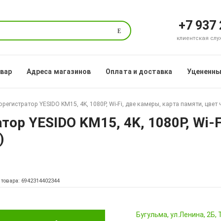
+7 937
Поиск
клиентская служб
овар
Адреса магазинов
Оплата и доставка
Уцененны
егистратор YESIDO KM15, 4K, 1080P, Wi-Fi, две камеры, карта памяти, цвет
р YESIDO KM15, 4K, 1080P, Wi-F
)
 товара: 6942314402344
Бугульма, ул.Ленина, 2Б