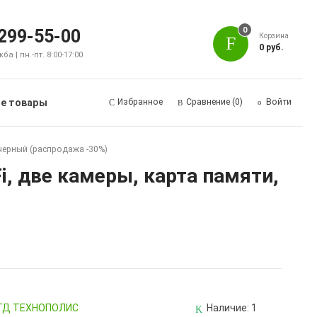
0
 299-55-00
Корзина
0 руб.
а | пн.-пт. 8:00-17:00
е товары
Избранное
Сравнение
(0)
Войти
 черный (распродажа -30%)
i, две камеры, карта памяти,
, ТД ТЕХНОПОЛИС
Наличие:
1