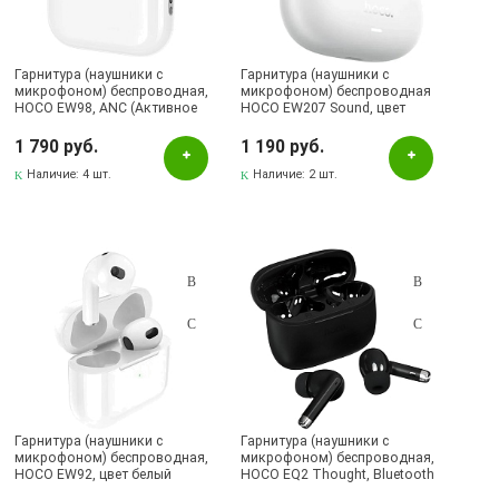
Бренд
HOCO
Гарнитура (наушники с
Гарнитура (наушники с
микрофоном) беспроводная,
микрофоном) беспроводная
Наличие в магазинах
HOCO EW98, ANC (Активное
HOCO EW207 Sound, цвет
шумоподавление), Al+
белый
переводчик, цвет белый
1 790 руб.
Альметьевск, ул.Ленина, 132, ТЦ ЛЕНТА
1 190 руб.
Наличие:
4 шт.
Наличие:
2 шт.
Бугульма, ул.Ленина, 145, ТЦ ЭССЕН
Бугульма, ул.Ленина, 2Б, ТД ТЕХНОПОЛИС
Бугульма, ул.Тукая, 70
Лениногорск, ул.Вахитова, 5, (АВТОВОКЗАЛ)
Гарнитура (наушники с
Гарнитура (наушники с
микрофоном) беспроводная,
микрофоном) беспроводная,
HOCO EW92, цвет белый
HOCO EQ2 Thought, Bluetooth
5.3, цвет черный