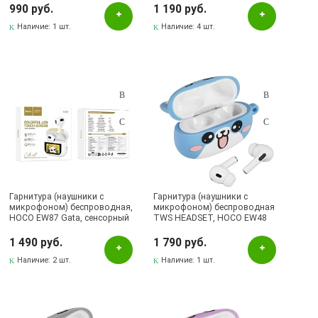
990 руб.
1 190 руб.
Наличие:
1 шт.
Наличие:
4 шт.
Гарнитура (наушники с
Гарнитура (наушники с
микрофоном) беспроводная,
микрофоном) беспроводная
HOCO EW87 Gata, сенсорный
TWS HEADSET, HOCO EW48
дисплей, цвет белый
Glacier Cat, с силиконовым
футляром синий кот
1 490 руб.
1 790 руб.
Наличие:
2 шт.
Наличие:
1 шт.