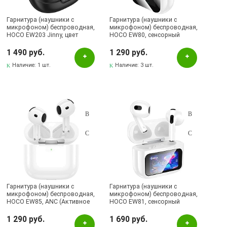
Гарнитура (наушники с
Гарнитура (наушники с
микрофоном) беспроводная,
микрофоном) беспроводная,
HOCO EW203 Jinny, цвет
HOCO EW80, сенсорный
черный
дисплей, цвет белый
1 490 руб.
1 290 руб.
Наличие:
1 шт.
Наличие:
3 шт.
Гарнитура (наушники с
Гарнитура (наушники с
микрофоном) беспроводная,
микрофоном) беспроводная,
HOCO EW85, ANC (Активное
HOCO EW81, сенсорный
шумоподавление), цвет
дисплей, цвет белый
белый
1 290 руб.
1 690 руб.