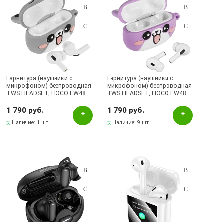
Гарнитура (наушники с
Гарнитура (наушники с
микрофоном) беспроводная
микрофоном) беспроводная
TWS HEADSET, HOCO EW48
TWS HEADSET, HOCO EW48
Misty Cat, с силиконовым
Purple Cat, с силиконовым
футляром серый кот
футляром сиреневый кот
1 790 руб.
1 790 руб.
Наличие:
1 шт.
Наличие:
9 шт.