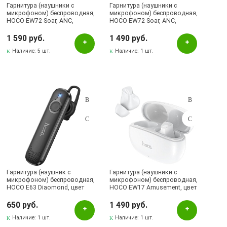
Гарнитура (наушники с
Гарнитура (наушники с
микрофоном) беспроводная,
микрофоном) беспроводная,
HOCO EW72 Soar, ANC,
HOCO EW72 Soar, ANC,
сенсорный дисплей, цвет
сенсорный дисплей, цвет
белый
черный
1 590 руб.
1 490 руб.
Наличие:
5 шт.
Наличие:
1 шт.
Гарнитура (наушник с
Гарнитура (наушники с
микрофоном) беспроводная,
микрофоном) беспроводная,
HOCO E63 Diaomond, цвет
HOCO EW17 Amusement, цвет
черный
белый
650 руб.
1 490 руб.
Наличие:
1 шт.
Наличие:
1 шт.