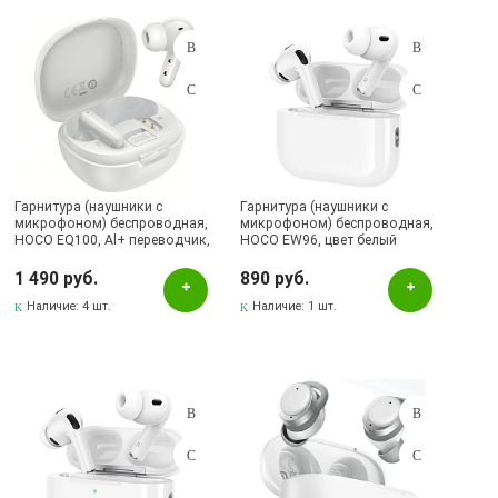
Подбор параметров
Розничная цена
Гарнитура (наушники с
Гарнитура (наушники с
микрофоном) беспроводная,
микрофоном) беспроводная,
HOCO EQ100, Al+ переводчик,
HOCO EW96, цвет белый
Цвет
цвет белый
1 490 руб.
890 руб.
Белый
Наличие:
4 шт.
Наличие:
1 шт.
Серый
Синий
Фиолетовый
Черный