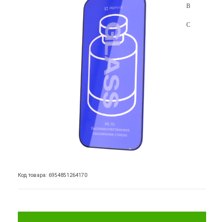
Код товара: 6954851264170