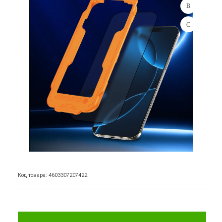
Код товара: 4603307207422