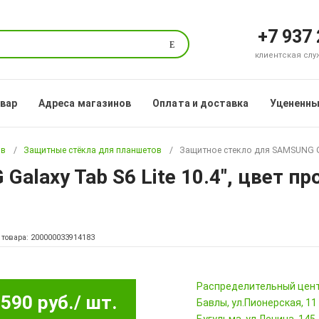
+7 937
Поиск
клиентская служб
овар
Адреса магазинов
Оплата и доставка
Уцененны
ов
Защитные стёкла для планшетов
Защитное стекло для SAMSUNG Gal
alaxy Tab S6 Lite 10.4", цвет п
 товара: 200000033914183
Pаспределительный цен
590 руб.
/ шт.
Бавлы, ул.Пионерская, 11