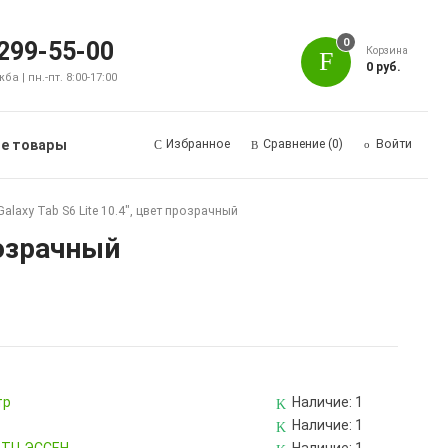
0
 299-55-00
Корзина
0 руб.
а | пн.-пт. 8:00-17:00
е товары
Избранное
Сравнение
(0)
Войти
axy Tab S6 Lite 10.4", цвет прозрачный
розрачный
тр
Наличие:
1
Наличие:
1