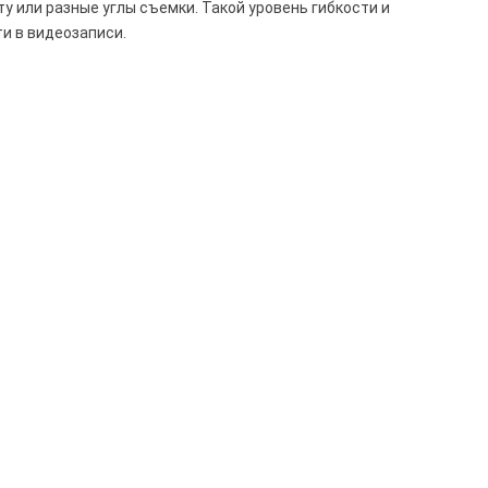
у или разные углы съемки. Такой уровень гибкости и
и в видеозаписи.