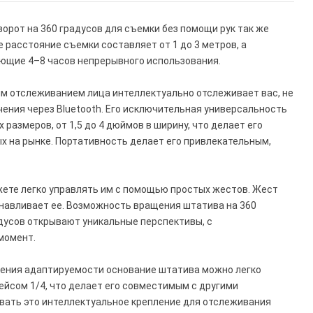
орот на 360 градусов для съемки без помощи рук так же
 расстояние съемки составляет от 1 до 3 метров, а
ющие 4–8 часов непрерывного использования.
им отслеживанием лица интеллектуально отслеживает вас, не
ения через Bluetooth. Его исключительная универсальность
азмеров, от 1,5 до 4 дюймов в ширину, что делает его
х на рынке. Портативность делает его привлекательным,
ете легко управлять им с помощью простых жестов. Жест
анавливает ее. Возможность вращения штатива на 360
дусов открывают уникальные перспективы, с
момент.
шения адаптируемости основание штатива можно легко
йсом 1/4, что делает его совместимым с другими
овать это интеллектуальное крепление для отслеживания