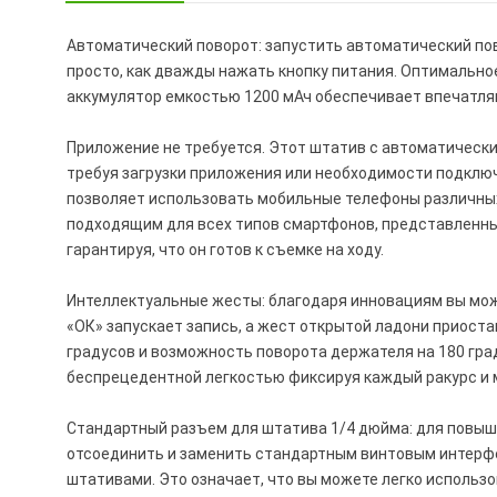
Автоматический поворот: запустить автоматический пов
просто, как дважды нажать кнопку питания. Оптимальное
аккумулятор емкостью 1200 мАч обеспечивает впечатля
Приложение не требуется. Этот штатив с автоматическ
требуя загрузки приложения или необходимости подключ
позволяет использовать мобильные телефоны различных р
подходящим для всех типов смартфонов, представленны
гарантируя, что он готов к съемке на ходу.
Интеллектуальные жесты: благодаря инновациям вы мож
«ОК» запускает запись, а жест открытой ладони приост
градусов и возможность поворота держателя на 180 гра
беспрецедентной легкостью фиксируя каждый ракурс и 
Стандартный разъем для штатива 1/4 дюйма: для повы
отсоединить и заменить стандартным винтовым интерфе
штативами. Это означает, что вы можете легко использ