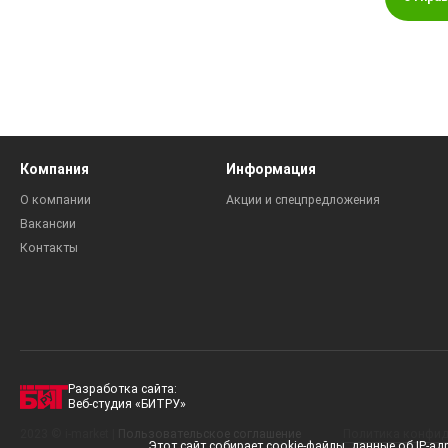
Компания
Информация
О компании
Акции и спецпредложения
Вакансии
Контакты
Разработка сайта:
Веб-студия «БИТРУ»
2023 © i-market |
Пользовательское соглашение
Политика конфид
Этот сайт собирает cookie-файлы, данные об IP-а