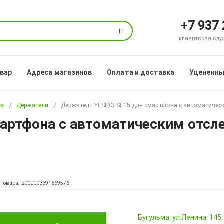
+7 937
Поиск
клиентская служб
овар
Адреса магазинов
Оплата и доставка
Уцененны
ов
Держатели
Держатель YESIDO SF15 для смартфона с автоматическ
артфона с автоматическим отсл
 товара: 2000003391669576
Бугульма, ул.Ленина, 145