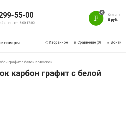
0
 299-55-00
Корзина
0 руб.
а | пн.-пт. 8:00-17:00
е товары
Избранное
Сравнение
(0)
Войти
арбон графит с белой полоской
ок карбон графит с белой