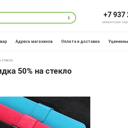
+7 937
Поиск
клиентская служб
овар
Адреса магазинов
Оплата и доставка
Уцененны
а стекло
идка 50% на стекло