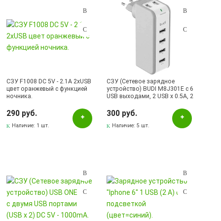
СЗУ F1008 DC 5V - 2.1A 2xUSB
СЗУ (Сетевое зарядное
цвет оранжевый с функцией
устройство) BUDI M8J301E c 6
ночника.
USB выходами, 2 USB x 0.5A, 2
USB x 1A, 2 USB x 2.1A, бежево
белый | ВСЁ ПО 300
290 руб.
300 руб.
Наличие:
1 шт.
Наличие:
5 шт.