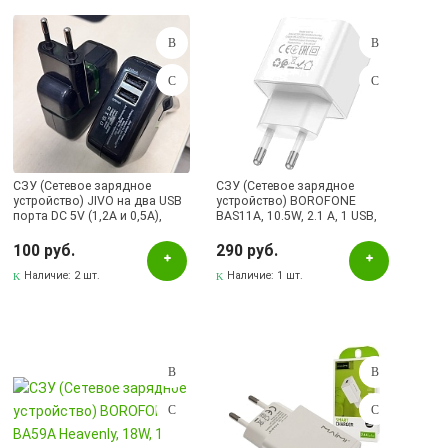
Подбор параметров
Розничная цена
СЗУ (Сетевое зарядное
СЗУ (Сетевое зарядное
устройство) JIVO на два USB
устройство) BOROFONE
порта DC 5V (1,2А и 0,5А),
BAS11A, 10.5W, 2.1 A, 1 USB,
Цвет
цвет черный
цвет белый
100 руб.
290 руб.
Бежевый
Наличие:
2 шт.
Наличие:
1 шт.
Белый
Черный
Бренд
BOROFONE