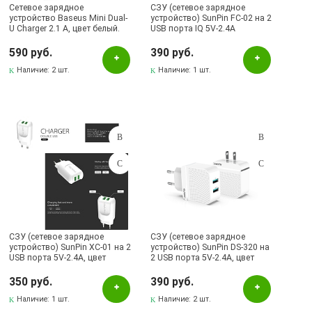
Сетевое зарядное
СЗУ (сетевое зарядное
устройство Baseus Mini Dual-
устройство) SunPin FC-02 на 2
U Charger 2.1 A, цвет белый.
USB порта IQ 5V-2.4A
скоростной
интеллектуальный режим
590 руб.
390 руб.
заряда, цвет белый.
Наличие:
2 шт.
Наличие:
1 шт.
СЗУ (сетевое зарядное
СЗУ (сетевое зарядное
устройство) SunPin XC-01 на 2
устройство) SunPin DS-320 на
USB порта 5V-2.4A, цвет
2 USB порта 5V-2.4A, цвет
белый.
белый.
350 руб.
390 руб.
Наличие:
1 шт.
Наличие:
2 шт.