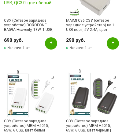
Наличие в магазинах
Pаспределительный центр
СЗУ (Сетевое зарядное
MAIMI C36 СЗУ (сетевое
устройство) BOROFONE
зарядное устройство) на 1
BA59A Heavenly, 18W, 1 USB,
Альметьевск, ул.Ленина, 132, ТЦ ЛЕНТА
USB порт, 5V-2.4A, цвет
QC3.0, цвет белый
белый.
690 руб.
Бавлы, ул.Пионерская, 11
290 руб.
Наличие:
1 шт.
Наличие:
1 шт.
Бугульма, ул.Ленина, 145, ТЦ ЭССЕН
Бугульма, ул.Ленина, 2Б, ТД ТЕХНОПОЛИС
Бугульма, ул.М.Джалиля, 7, ЦУМ
Бугульма, ул.Советская, 82
Бугульма, ул.Тукая, 70
Лениногорск, ул.Вахитова, 5, (АВТОВОКЗАЛ)
Лениногорск, ул.Гафиатуллина, 9, (ЦЕНТР)
Лениногорск, ул.Кутузова, 9А, (БРИЗ)
СЗУ (Сетевое зарядное
СЗУ (Сетевое зарядное
устройство) MRM H5015,
устройство) MRM H5015,
Октябрьский, пр-кт Ленина, 59/1 (ВЕРБА)
65W, 6 USB, цвет белый
65W, 6 USB, цвет черный |
УЦЕНКА 490