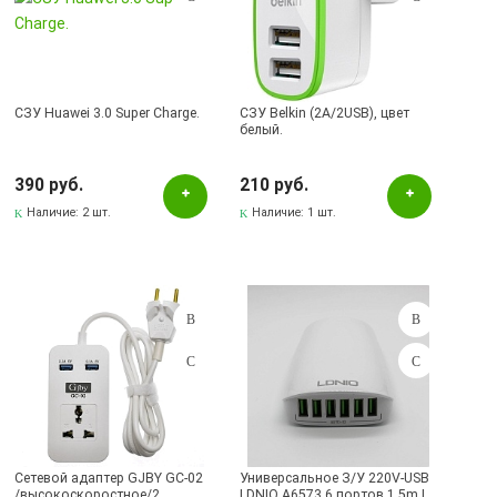
СЗУ Huawei 3.0 Super Charge.
СЗУ Belkin (2A/2USB), цвет
белый.
390 руб.
210 руб.
Наличие:
2 шт.
Наличие:
1 шт.
Сетевой адаптер GJBY GC-02
Универсальное З/У 220V-USB
/высокоскоростное/2
LDNIO A6573 6 портов 1,5m |