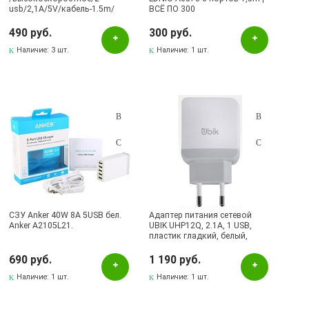
usb/2,1A/5V/кабель-1.5m/
ВСЁ ПО 300
огнеустойчивый/ белый.
490 руб.
300 руб.
Наличие:
3 шт.
Наличие:
1 шт.
СЗУ Anker 40W 8A 5USB бел.
Адаптер питания сетевой
Anker A2105L21.
UBIK UHP12Q, 2.1А, 1 USB,
пластик гладкий, белый,
фирменная упаковка.
690 руб.
1 190 руб.
Наличие:
1 шт.
Наличие:
1 шт.