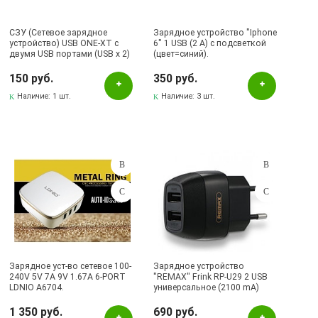
СЗУ (Сетевое зарядное
Зарядное устройство "Iphone
устройство) USB ONE-XT с
6" 1 USB (2 A) с подсветкой
двумя USB портами (USB x 2)
(цвет=синий).
DC 5V - 1000mA.
150 руб.
350 руб.
Наличие:
1 шт.
Наличие:
3 шт.
Зарядное уст-во сетевое 100-
Зарядное устройство
240V 5V 7A 9V 1.67A 6-PORT
"REMAX" Frink RP-U29 2 USB
LDNIO A6704.
универсальное (2100 mA)
(цвет=черный).
1 350 руб.
690 руб.