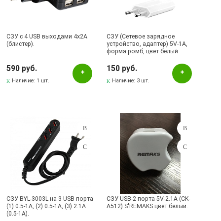
СЗУ с 4 USB выходами 4х2А
СЗУ (Cетевое зарядное
(блистер).
устройство, адаптер) 5V-1A,
форма ромб, цвет белый
590 руб.
150 руб.
Наличие:
1 шт.
Наличие:
3 шт.
СЗУ BYL-3003L на 3 USB порта
СЗУ USB-2 порта 5V-2.1A (CK-
(1) 0.5-1A, (2) 0.5-1A, (3) 2.1A
A512) S'REMAKS цвет белый.
(0.5-1A).