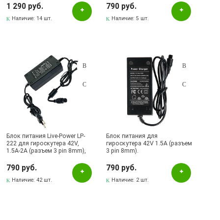
черный.
1 290 руб.
790 руб.
Наличие:
14 шт.
Наличие:
5 шт.
Блок питания Live-Power LP-
Блок питания для
222 для гироскутера 42V,
гироскутера 42V 1.5A (разъем
1.5A-2A (разъем 3 pin 8mm),
3 pin 8mm).
цвет черный
790 руб.
790 руб.
Наличие:
42 шт.
Наличие:
2 шт.