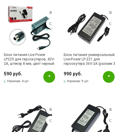
Подбор параметров
Розничная цена
Блок питания Live Power
Блок питания универсальный
LP229 для гироскутеров, 42V-
Live-Power LP-221 для
2A, штекер 8 мм, цвет черный
гироскутера 36V-2A (разъем 3
Цвет
pin 9 мм), цвет черный.
590 руб.
990 руб.
Черный
Наличие:
4 шт.
Наличие:
9 шт.
Наличие в магазинах
Pаспределительный центр
Бавлы, ул.Пионерская, 11
Бугульма, ул.Ленина, 145, ТЦ ЭССЕН