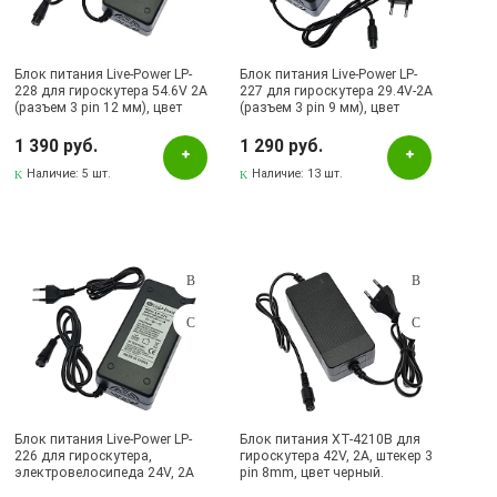
Бугульма, ул.Ленина, 2Б, ТД ТЕХНОПОЛИС
Бугульма, ул.Советская, 82
Блок питания Live-Power LP-
Бугульма, ул.Тукая, 70
Блок питания Live-Power LP-
228 для гироскутера 54.6V 2A
227 для гироскутера 29.4V-2A
(разъем 3 pin 12 мм), цвет
(разъем 3 pin 9 мм), цвет
Лениногорск, ул.Вахитова, 5, (АВТОВОКЗАЛ)
черный.
черный.
1 390 руб.
1 290 руб.
Лениногорск, ул.Гафиатуллина, 9, (ЦЕНТР)
Наличие:
5 шт.
Наличие:
13 шт.
Лениногорск, ул.Кутузова, 9А, (БРИЗ)
Октябрьский, пр-кт Ленина, 59/1 (ВЕРБА)
Блок питания Live-Power LP-
Блок питания XT-4210B для
226 для гироскутера,
гироскутера 42V, 2A, штекер 3
электровелосипеда 24V, 2A
pin 8mm, цвет черный.
(разъем 3 pin 12 мм), цвет