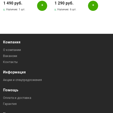
для игр на смартфоне, цвет
1 490 руб.
1 290 руб.
черный.
Наличие:
1 шт.
Наличие:
6 шт.
Компания
О компании
Вакансии
Контакты
Информация
Акции и спецпредложения
Помощь
Оплата и доставка
Гарантия