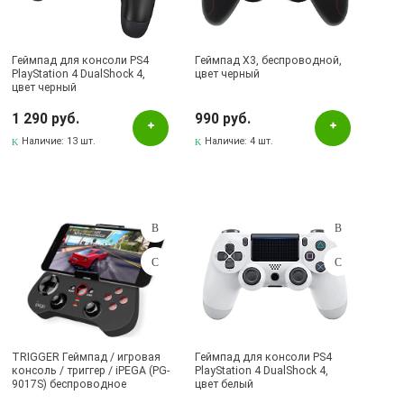
Pаспределительный центр
Альметьевск, ул.Ленина, 132, ТЦ ЛЕНТА
Геймпад для консоли PS4
Бавлы, ул.Пионерская, 11
Геймпад X3, беспроводной,
PlayStation 4 DualShock 4,
цвет черный
цвет черный
Бугульма, ул.Ленина, 145, ТЦ ЭССЕН
1 290 руб.
990 руб.
Бугульма, ул.Ленина, 2Б, ТД ТЕХНОПОЛИС
Наличие:
13 шт.
Наличие:
4 шт.
Бугульма, ул.Советская, 82
Бугульма, ул.Тукая, 70
Лениногорск, ул.Вахитова, 5, (АВТОВОКЗАЛ)
Лениногорск, ул.Гафиатуллина, 9, (ЦЕНТР)
Лениногорск, ул.Кутузова, 9А, (БРИЗ)
TRIGGER Геймпад / игровая
Геймпад для консоли PS4
консоль / триггер / iPEGA (PG-
PlayStation 4 DualShock 4,
9017S) беспроводное
цвет белый
подключение Android / iOS