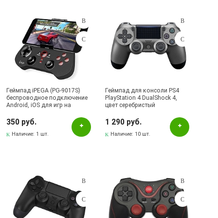
Подбор параметров
Розничная цена
Геймпад iPEGA (PG-9017S)
Геймпад для консоли PS4
беспроводное подключение
PlayStation 4 DualShock 4,
Android, iOS для игр на
цвет серебристый
Цвет
смартфоне, цвет черный.
350 руб.
1 290 руб.
Белый
Наличие:
1 шт.
Наличие:
10 шт.
Серебристый
черный
Черный
Наличие в магазинах