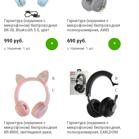
Наличие в магазинах
Гарнитура (наушники с
Альметьевск, ул.Ленина, 132, ТЦ ЛЕНТА
Гарнитура (наушники с
микрофоном) беспроводная
микрофоном) беспроводная
BK-38, Bluetooth 5.0, цвет
полноразмерная, AWEI
Бавлы, ул.Пионерская, 11
голубой
A800BL, цвет серый (-70%)
990 руб.
690 руб.
Бугульма, ул.Ленина, 145, ТЦ ЭССЕН
Наличие:
1 шт.
Наличие:
1 шт.
Бугульма, ул.Ленина, 2Б, ТД ТЕХНОПОЛИС
Бугульма, ул.Советская, 82
Бугульма, ул.Тукая, 70
Лениногорск, ул.Гафиатуллина, 9, (ЦЕНТР)
Лениногорск, ул.Кутузова, 9А, (БРИЗ)
Октябрьский, пр-кт Ленина, 59/1 (ВЕРБА)
Гарнитура (наушники с
Гарнитура (наушники с
микрофоном) беспроводная
микрофоном) беспроводная,
KR-8800, светящиеся ушки,
полноразмерная, EARLDOM
полноразмерная, рисунок
ET-BH52, цвет черный