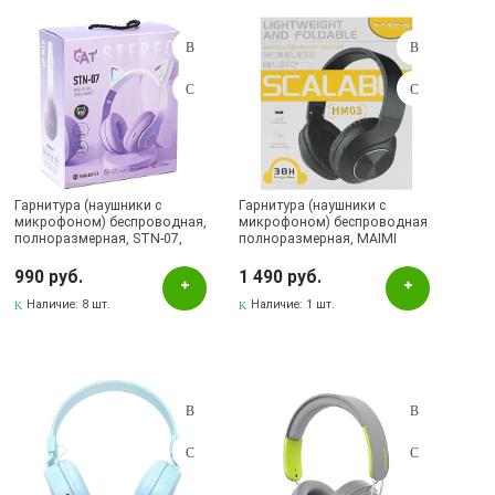
Подбор параметров
Розничная цена
Гарнитура (наушники с
Гарнитура (наушники с
микрофоном) беспроводная,
микрофоном) беспроводная
полноразмерная, STN-07,
полноразмерная, MAIMI
Цвет
RGB подсветка, светящиеся
HM03, цвет черный
ушки, цвет фиолетовый
990 руб.
1 490 руб.
Голубой
Наличие:
8 шт.
Наличие:
1 шт.
Красный
Розовый
Серый
Фиолетовый
Черный