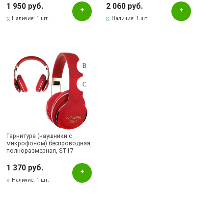
Happy Birthday Princess, RGB
1 950 руб.
2 060 руб.
подсветка, цвет розовый
Наличие:
1 шт.
Наличие:
1 шт.
Гарнитура (наушники с
микрофоном) беспроводная,
полноразмерная, ST17
4.2+ERD Wireless, цвет
красный.
1 370 руб.
Наличие:
1 шт.