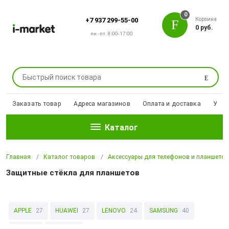
0
Корзина
+7 937 299-55-00
0 руб.
пн.-пт. 8:00-17:00
Поиск
Заказать товар
Адреса магазинов
Оплата и доставка
Уцен
Каталог
Главная
Каталог товаров
Аксессуары для телефонов и планшето
Защитные стёкла для планшетов
APPLE
27
HUAWEI
27
LENOVO
24
SAMSUNG
40