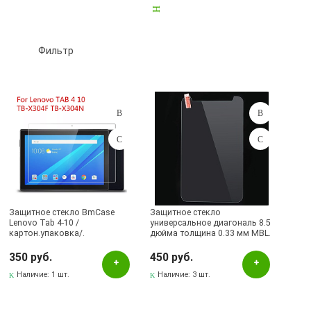
SONY
4
XIAOMI
5
Универсальные стекла для планшетов
27
Фильтр
Подбор параметров
Розничная цена
Защитное стекло BmCase
Защитное стекло
Lenovo Tab 4-10 /
универсальное диагональ 8.5
картон.упаковка/.
дюйма толщина 0.33 мм MBL.
Цвет
350 руб.
450 руб.
Белый
Наличие:
1 шт.
Наличие:
3 шт.
Прозрачный
Чёрный