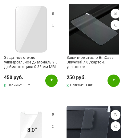
Черный
Наличие в магазинах
Pаспределительный центр
Бавлы, ул.Пионерская, 11
Защитное стекло
Бугульма, ул.Ленина, 145, ТЦ ЭССЕН
Защитное стекло BmCase
универсальное диагональ 9.0
Universal 7.0 /картон.
дюйма толщина 0.33 мм MBL.
упаковка/.
Бугульма, ул.Ленина, 2Б, ТД ТЕХНОПОЛИС
450 руб.
250 руб.
Бугульма, ул.М.Джалиля, 7, ЦУМ
Наличие:
1 шт.
Наличие:
1 шт.
Бугульма, ул.Советская, 82
Бугульма, ул.Тукая, 70
Лениногорск, ул.Вахитова, 5, (АВТОВОКЗАЛ)
Лениногорск, ул.Гафиатуллина, 9, (ЦЕНТР)
Лениногорск, ул.Кутузова, 9А, (БРИЗ)
Октябрьский, пр-кт Ленина, 59/1 (ВЕРБА)