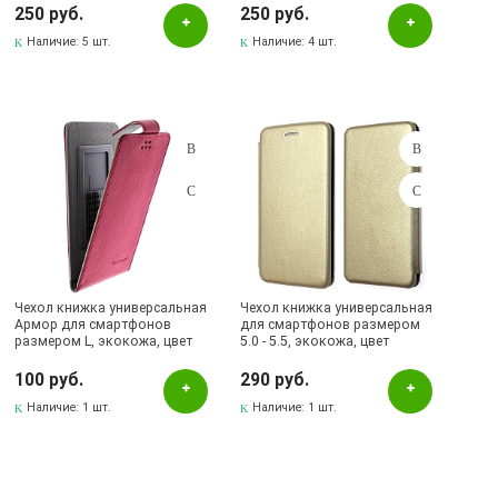
Бавлы, ул.Пионерская, 11
250 руб.
250 руб.
Бугульма, ул.Ленина, 145, ТЦ ЭССЕН
Наличие:
5 шт.
Наличие:
4 шт.
Бугульма, ул.Ленина, 2Б, ТД ТЕХНОПОЛИС
Бугульма, ул.Советская, 82
Бугульма, ул.Тукая, 70
Лениногорск, ул.Вахитова, 5, (АВТОВОКЗАЛ)
Лениногорск, ул.Гафиатуллина, 9, (ЦЕНТР)
Лениногорск, ул.Кутузова, 9А, (БРИЗ)
Чехол книжка универсальная
Чехол книжка универсальная
Армор для смартфонов
для смартфонов размером
размером L, экокожа, цвет
5.0 - 5.5, экокожа, цвет
красный
золотистый.
100 руб.
290 руб.
Наличие:
1 шт.
Наличие:
1 шт.