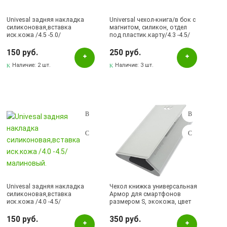
Univesal задняя накладка
Universal чехол-книга/в бок с
силиконовая,вставка
магнитом, силикон, отдел
иск.кожа /4.5 -5.0/
под пластик.карту/4.3 -4.5/
малиновый.
синий.
150 руб.
250 руб.
Наличие:
2 шт.
Наличие:
3 шт.
Univesal задняя накладка
Чехол книжка универсальная
силиконовая,вставка
Армор для смартфонов
иск.кожа /4.0 -4.5/
размером S, экокожа, цвет
малиновый.
белый.
150 руб.
350 руб.