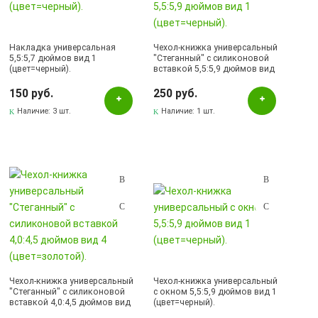
Золотистый
Коричневый
Накладка универсальная
Чехол-книжка универсальный
Красный
5,5:5,7 дюймов вид 1
"Стеганный" с силиконовой
(цвет=черный).
вставкой 5,5:5,9 дюймов вид
Прозрачный
1 (цвет=черный).
150 руб.
250 руб.
Рисунок
Наличие:
3 шт.
Наличие:
1 шт.
Розовый
Серый
Синий
Сиреневый
Черный
Наличие в магазинах
Pаспределительный центр
Чехол-книжка универсальный
Чехол-книжка универсальный
"Стеганный" с силиконовой
с окном 5,5:5,9 дюймов вид 1
Альметьевск, ул.Ленина, 132, ТЦ ЛЕНТА
вставкой 4,0:4,5 дюймов вид
(цвет=черный).
4 (цвет=золотой).