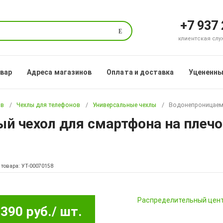
+7 937
Поиск
клиентская служб
овар
Адреса магазинов
Оплата и доставка
Уцененны
ов
Чехлы для телефонов
Универсальные чехлы
Водонепроницаемы
 чехол для смартфона на плечо 4
 товара: УТ-00070158
Pаспределительный цен
390 руб.
/ шт.