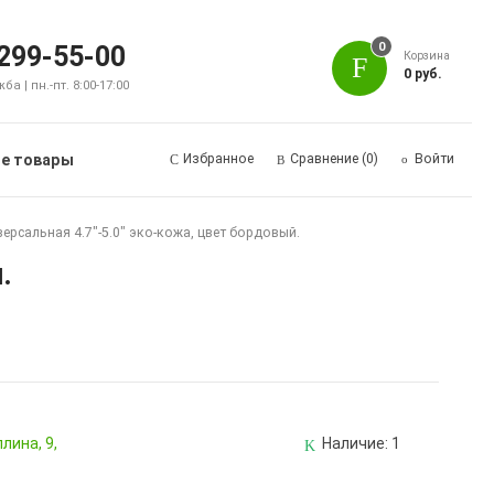
0
 299-55-00
Корзина
0 руб.
а | пн.-пт. 8:00-17:00
е товары
Избранное
Сравнение
(0)
Войти
ерсальная 4.7"-5.0" эко-кожа, цвет бордовый.
.
лина, 9,
Наличие:
1