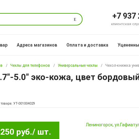
+7 937
Поиск
клиентская служб
овар
Адреса магазинов
Оплата и доставка
Уцененны
ов
Чехлы для телефонов
Универсальные чехлы
Чехол-книжка унив
7"-5.0" эко-кожа, цвет бордовый
 товара: УТ-001004029
Лениногорск, ул.Гафиатул
250 руб.
/ шт.