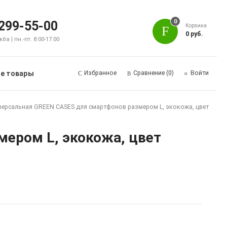
0
 299-55-00
Корзина
0 руб.
а | пн.-пт. 8:00-17:00
е товары
Избранное
Сравнение
(0)
Войти
версальная GREEN CASES для смартфонов размером L, экокожа, цвет
мером L, экокожа, цвет