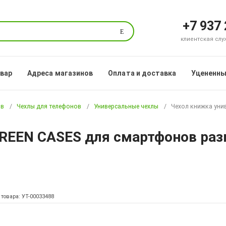
+7 937
Поиск
клиентская служб
овар
Адреса магазинов
Оплата и доставка
Уцененны
ов
Чехлы для телефонов
Универсальные чехлы
Чехол книжка уни
REEN CASES для смартфонов раз
 товара: УТ-00033488