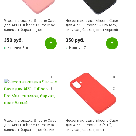
золотистый
Карамельный
Чехол накладка Silicone Case
Чехол накладка Silicone Case
для APPLE iPhone 16 Pro Max,
для APPLE iPhone 16 Pro Max,
Коралловый
силикон, бархат, цвет
силикон, бархат, цвет черный
розовый
Коричневый
350 руб.
350 руб.
Красный
Наличие:
8 шт.
Наличие:
7 шт.
красный
Лиловый
Малиновый
Мятный
Небесно-голубой
Оранжевый
Персиковый
Чехол накладка Silicone Case
Чехол накладка Silicone Case
для APPLE iPhone 16 Pro Max,
для APPLE iPhone 16 (6.1"),
Песочно-голубой
силикон, бархат, цвет белый
силикон, бархат, цвет
коралловый
Песочно-розовый