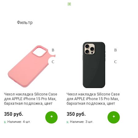
Защитные плёнки для телефонов
180
Защитные стёкла для планшетов
154
Фильтр
Защитные стёкла для телефонов
4276
Прочие аксессуары
219
Чехлы для планшетов
632
Чехлы для телефонов
14989
Подбор параметров
Держатели
56
Розничная цена
Чехол накладка Silicone Case
Чехол накладка Silicone Case
для APPLE iPhone 15 Pro Max,
для APPLE iPhone 15 Pro Max,
бархатная подложка, цвет
бархатная подложка, цвет
Цвет
розовый
черный
350 руб.
350 руб.
Cерый
Наличие:
4 шт.
Наличие:
3 шт.
Cиний
Cиреневый