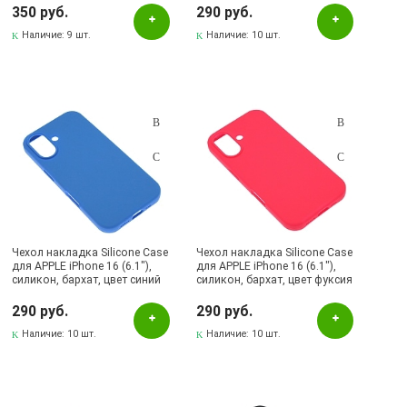
350 руб.
290 руб.
Пластик
Наличие:
9 шт.
Наличие:
10 шт.
Прозарчный
Прозрачный
Пурпурный
Разноцветный
Рисунок
Розовый
Салатовый
Чехол накладка Silicone Case
Чехол накладка Silicone Case
Светло-бежевый
для APPLE iPhone 16 (6.1"),
для APPLE iPhone 16 (6.1"),
силикон, бархат, цвет синий
силикон, бархат, цвет фуксия
Себреристый
290 руб.
290 руб.
Сереберистый
Наличие:
10 шт.
Наличие:
10 шт.
Серебристый
серебристый
Серый