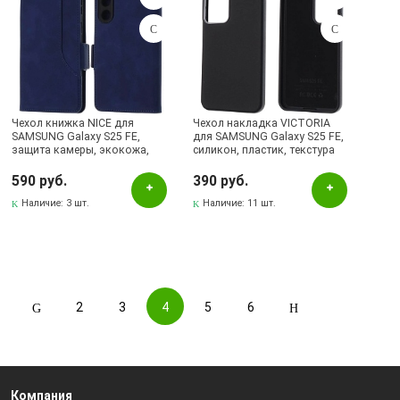
Чехол книжка NICE для
Чехол накладка VICTORIA
SAMSUNG Galaxy S25 FE,
для SAMSUNG Galaxy S25 FE,
защита камеры, экокожа,
силикон, пластик, текстура
силикон, цвет темно синий
кожи, бархат, цвет черный
590 руб.
390 руб.
Наличие:
3 шт.
Наличие:
11 шт.
2
3
4
5
6
Компания