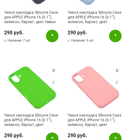
Чехол накладка Silicone Case
Чехол накладка Silicone Case
для APPLE iPhone 16 (6.1"),
Бренд
для APPLE iPhone 16 (6.1"),
силикон, бархат, цвет темно
силикон, бархат, цвет
синий
васильковый
ArtStyle
290 руб.
290 руб.
Bacas
Наличие:
7 шт.
Наличие:
6 шт.
BGM
BOROFONE
Brauffen
Cabbeen
Clear Case
Earldom
Fashion Case
Чехол накладка Silicone Case
Чехол накладка Silicone Case
FreeAir
для APPLE iPhone 16 (6.1"),
для APPLE iPhone 16 (6.1"),
силикон, бархат, цвет
силикон, бархат, цвет
G-Rhino
салатовый
розовый
290 руб.
290 руб.
Gabbeen