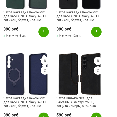
Чехол накладка Revole Mix
Чехол накладка Revole Mix
для SAMSUNG Galaxy S25 FE,
для SAMSUNG Galaxy S25 FE,
силикон, бархат, кольцо
силикон, бархат, кольцо
держатель, цвет темно
держатель, цвет черный
зеленый
390 руб.
390 руб.
Наличие:
4 шт.
Наличие:
12 шт.
Чехол накладка Revole Mix
Чехол книжка NICE для
для SAMSUNG Galaxy S25 FE,
SAMSUNG Galaxy S25 FE,
силикон, бархат, кольцо
защита камеры, экокожа,
держатель, цвет темно синий
силикон, цвет черный
390 руб.
590 руб.