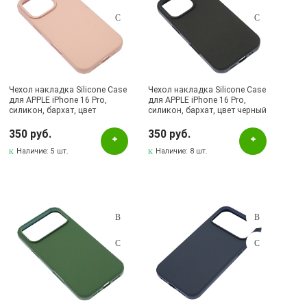
NICE
NoName
PITAKA
Remax
Чехол накладка Silicone Case
Чехол накладка Silicone Case
для APPLE iPhone 16 Pro,
для APPLE iPhone 16 Pro,
Revole Mix
силикон, бархат, цвет
силикон, бархат, цвет черный
розовый песок
SHockprOOF
350 руб.
350 руб.
Silicone Case
Наличие:
5 шт.
Наличие:
8 шт.
STYLISH
TOFURA
Tsyki
VEASON
VICTORIA
W'ELEMENT
Wekome