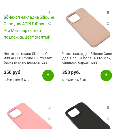
Бежевый
Белый
Бирюзовый
Бледно-голубой
Бледно-розовый
Чехол накладка Silicone Case
Чехол накладка Silicone Case
Бордовый
для APPLE iPhone 15 Pro Max,
для APPLE iPhone 16 Pro Max,
бархатная подложка, цвет
силикон, бархат, цвет
Бронзовый
желтый
розовый песок
350 руб.
350 руб.
Васильковый
Наличие:
5 шт.
Наличие:
7 шт.
Вишневый
Голубой
Другие цвета
Желтый
Зеленый
Золотистый