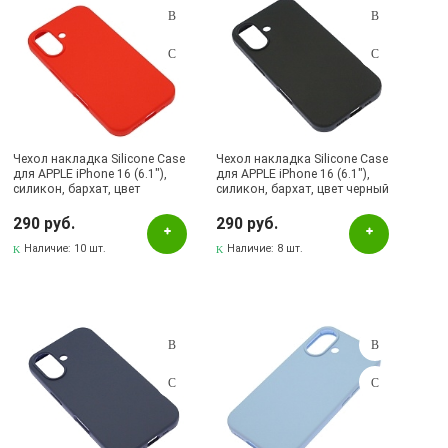
Силикон
Синий
синий
Сиреневый
Темно синий
Чехол накладка Silicone Case
Чехол накладка Silicone Case
для APPLE iPhone 16 (6.1"),
для APPLE iPhone 16 (6.1"),
силикон, бархат, цвет
Темно-серый
силикон, бархат, цвет черный
красный
290 руб.
Темно-синий
290 руб.
Наличие:
10 шт.
Наличие:
8 шт.
Угольный
Фиолетово-черный
Фиолетовый
Фуксия
Чёрный
Черный
черный