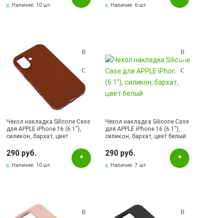
Наличие:
10 шт.
Наличие:
6 шт.
GERLAX
HD GLASS
HDD UNIQUE
HOCO
JCY
JOKADE
KAKUSIGA
Чехол накладка Silicone Case
Чехол накладка Silicone Case
KF
для APPLE iPhone 16 (6.1"),
для APPLE iPhone 16 (6.1"),
силикон, бархат, цвет
силикон, бархат, цвет белый
KINGKONG
шоколадный
290 руб.
290 руб.
KOOSDA
Наличие:
10 шт.
Наличие:
7 шт.
KWI-NI
MESH
NANO
NFOCO