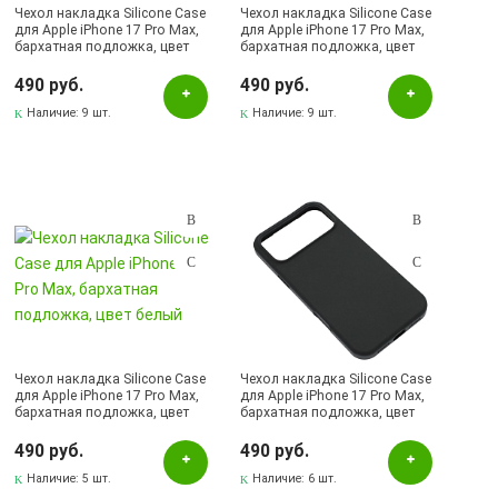
Чехол накладка Silicone Case
Чехол накладка Silicone Case
для Apple iPhone 17 Pro Max,
Weva
для Apple iPhone 17 Pro Max,
бархатная подложка, цвет
бархатная подложка, цвет
темно зеленый
темно синий
Yesido
490 руб.
490 руб.
ZYONS
Наличие:
9 шт.
Наличие:
9 шт.
Наличие в магазинах
Pаспределительный центр
Азнакаево, ул. Ленина, 21
Альметьевск, ул.Ленина, 132, ТЦ ЛЕНТА
Бавлы, ул.Пионерская, 11
Бугульма, ул.Ленина, 145, ТЦ ЭССЕН
Чехол накладка Silicone Case
Чехол накладка Silicone Case
Бугульма, ул.Ленина, 2Б, ТД ТЕХНОПОЛИС
для Apple iPhone 17 Pro Max,
для Apple iPhone 17 Pro Max,
бархатная подложка, цвет
бархатная подложка, цвет
Бугульма, ул.М.Джалиля, 7, ЦУМ
белый
черный
490 руб.
490 руб.
Бугульма, ул.Советская, 82
Наличие:
5 шт.
Наличие:
6 шт.
Бугульма, ул.Тукая, 70