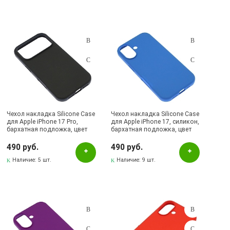
Лениногорск, ул.Вахитова, 5, (АВТОВОКЗАЛ)
Лениногорск, ул.Гафиатуллина, 9, (ЦЕНТР)
Лениногорск, ул.Кутузова, 9А, (БРИЗ)
Октябрьский, пр-кт Ленина, 59/1 (ВЕРБА)
Октябрьский, ул.Островского, 6А / Б113, ТЦ АСТРУМ
ПВЗ (Доставка)
ПВЗ (Москва)
Чехол накладка Silicone Case
Чехол накладка Silicone Case
для Apple iPhone 17 Pro,
для Apple iPhone 17, силикон,
Проверка.Брак.Диагностика
бархатная подложка, цвет
бархатная подложка, цвет
черный
синий
СКЛАД Бугульма, ул.Гафиатуллина, 45
490 руб.
490 руб.
Наличие:
5 шт.
Наличие:
9 шт.
Скуд.Видео