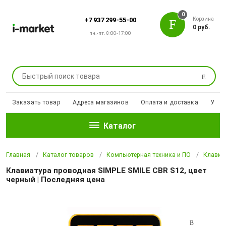
0
Корзина
+7 937 299-55-00
0 руб.
пн.-пт. 8:00-17:00
Поиск
Заказать товар
Адреса магазинов
Оплата и доставка
Уцен
Каталог
Главная
Каталог товаров
Компьютерная техника и ПО
Клавиа
Клавиатура проводная SIMPLE SMILE CBR S12, цвет
черный | Последняя цена