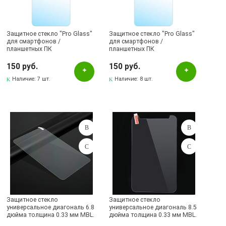
Бугульма, ул.Ленина, 2Б, ТД ТЕХНОПОЛИС
Бугульма, ул.Тукая, 70
Защитное стекло "Pro Glass"
Лениногорск, ул.Гафиатуллина, 9, (ЦЕНТР)
Защитное стекло "Pro Glass"
для смартфонов /
для смартфонов /
планшетных ПК
планшетных ПК
Лениногорск, ул.Кутузова, 9А, (БРИЗ)
универсальное 6.5"
универсальное 7.5"
ударопрочное / прозрачное
ударопрочное / прозрачное
150 руб.
150 руб.
0.2mm.
0.2mm.
Наличие:
7 шт.
Наличие:
8 шт.
Защитное стекло
Защитное стекло
универсальное диагональ 6.8
универсальное диагональ 8.5
дюйма толщина 0.33 мм MBL.
дюйма толщина 0.33 мм MBL.