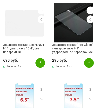
Подбор параметров
Розничная цена
Защитное стекло для KENSHI
Защитное стекло "Pro Glass"
H11, диагональ 10.4", цвет
универсальное 6.8"
прозрачный
ударопрочное / прозрачное.
Цвет
690 руб.
290 руб.
Прозрачный
Наличие:
1 шт.
Наличие:
2 шт.
Наличие в магазинах
Pаспределительный центр
Бавлы, ул.Пионерская, 11
Бугульма, ул.Ленина, 145, ТЦ ЭССЕН