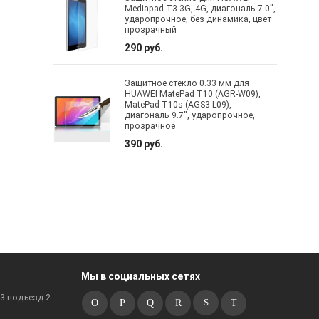
Mediapad T3 3G, 4G, диагональ 7.0",
ударопрочное, без динамика, цвет
прозрачный
290 руб.
Защитное стекло 0.33 мм для
HUAWEI MatePad T10 (AGR-W09),
MatePad T10s (AGS3-L09),
диагональ 9.7", ударопрочное,
прозрачное
390 руб.
Мы в социальных сетях
к3 подъезд 2