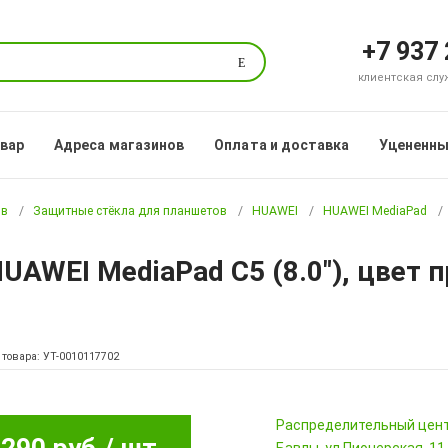
+7 937
Поиск
клиентская служб
овар
Адреса магазинов
Оплата и доставка
Уцененны
ов
Защитные стёкла для планшетов
HUAWEI
HUAWEI MediaPad
UAWEI MediaPad C5 (8.0"), цвет 
 товара: УТ-0010117702
Pаспределительный цен