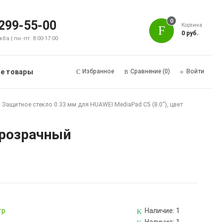
0
 299-55-00
Корзина
0 руб.
а | пн.-пт. 8:00-17:00
е товары
Избранное
Сравнение
(0)
Войти
Защитное стекло 0.33 мм для HUAWEI MediaPad C5 (8.0"), цвет
прозрачный
тр
Наличие:
1