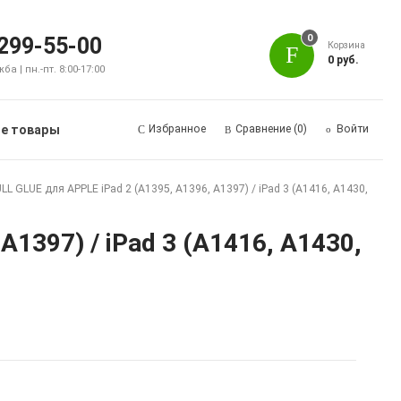
0
 299-55-00
Корзина
0 руб.
а | пн.-пт. 8:00-17:00
е товары
Избранное
Сравнение
(0)
Войти
L GLUE для APPLE iPad 2 (A1395, A1396, A1397) / iPad 3 (A1416, A1430,
1397) / iPad 3 (A1416, A1430,