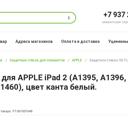
+7 937
Поиск
клиентская служб
овар
Адреса магазинов
Оплата и доставка
Уцененны
ов
Защитные стёкла для планшетов
APPLE
Защитное стекло 5D FUL
ля APPLE iPad 2 (A1395, A1396, A
A1460), цвет канта белый.
 товара: УТ-001001648