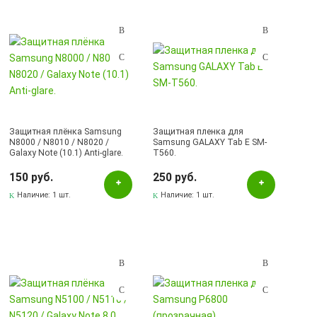
Подбор параметров
Розничная цена
Защитная плёнка Samsung
Защитная пленка для
N8000 / N8010 / N8020 /
Samsung GALAXY Tab E SM-
Galaxy Note (10.1) Anti-glare.
T560.
Наличие в магазинах
150 руб.
250 руб.
Pаспределительный центр
Наличие:
1 шт.
Наличие:
1 шт.
Бавлы, ул.Пионерская, 11
Бугульма, ул.Ленина, 145, ТЦ ЭССЕН
Лениногорск, ул.Гафиатуллина, 9, (ЦЕНТР)