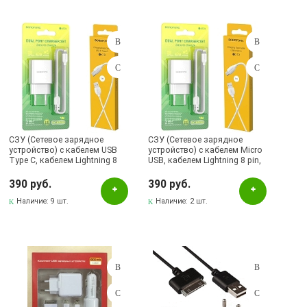
Подбор параметров
Розничная цена
СЗУ (Сетевое зарядное
СЗУ (Сетевое зарядное
устройство) с кабелем USB
устройство) с кабелем Micro
Type C, кабелем Lightning 8
USB, кабелем Lightning 8 pin,
Цвет
pin, 2.1A, 2 USB A, длина 1
2.1A, 2 USB A, длина 1 метр,
метр, цвет белый
цвет белый
390 руб.
390 руб.
Белый
Наличие:
9 шт.
Наличие:
2 шт.
Бренд
BOROFONE
Наличие в магазинах