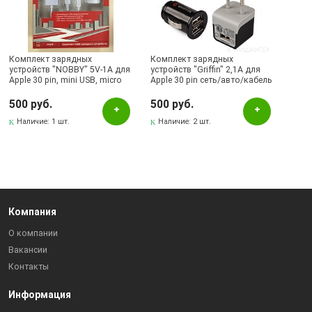
Pаспределительный центр
Альметьевск, ул.Ленина, 132, ТЦ ЛЕНТА
Бугульма, ул.Советская, 82
Комплект зарядных
Комплект зарядных
устройств "NOBBY" 5V-1A для
устройств "Griffin" 2,1A для
Apple 30 pin, mini USB, micro
Лениногорск, ул.Вахитова, 5, (АВТОВОКЗАЛ)
Apple 30 pin сеть/авто/кабель
USB сеть/авто/кабель (ко.
(коробка/черный).
500 руб.
Лениногорск, ул.Гафиатуллина, 9, (ЦЕНТР)
500 руб.
Наличие:
1 шт.
Наличие:
2 шт.
Компания
О компании
Вакансии
Контакты
Информация