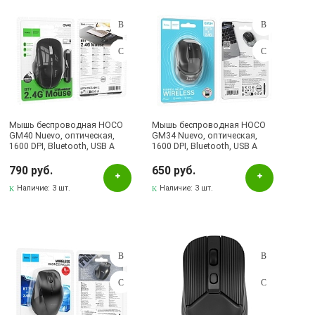
Синий
Черный
Бренд
Gembird
Мышь беспроводная HOCO
HOCO
Мышь беспроводная HOCO
GM40 Nuevo, оптическая,
GM34 Nuevo, оптическая,
1600 DPI, Bluetooth, USB A
1600 DPI, Bluetooth, USB A
MAXVI
(2.4G), аккумулятор, RGB
(2.4G), цвет черный
подсветка, цвет черный
790 руб.
650 руб.
SMARTBUY
Наличие:
3 шт.
Наличие:
3 шт.
SVEN
Оклик
Наличие в магазинах
Pаспределительный центр
Альметьевск, ул.Ленина, 132, ТЦ ЛЕНТА