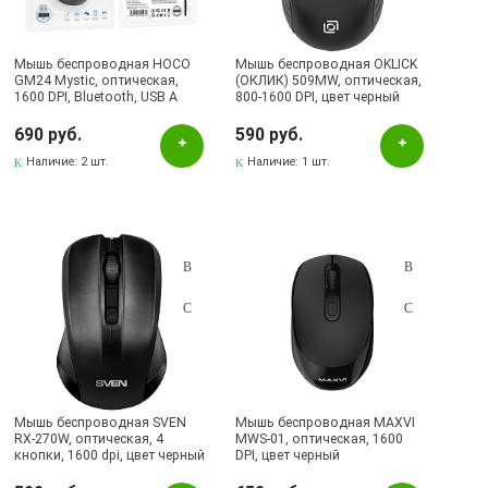
Бавлы, ул.Пионерская, 11
Бугульма, ул.Ленина, 145, ТЦ ЭССЕН
Мышь беспроводная HOCO
Мышь беспроводная OKLICK
GM24 Mystic, оптическая,
(ОКЛИК) 509MW, оптическая,
Бугульма, ул.Ленина, 2Б, ТД ТЕХНОПОЛИС
1600 DPI, Bluetooth, USB A
800-1600 DPI, цвет черный
(2.4G), цвет черный
Бугульма, ул.Советская, 82
690 руб.
590 руб.
Бугульма, ул.Тукая, 70
Наличие:
2 шт.
Наличие:
1 шт.
Лениногорск, ул.Вахитова, 5, (АВТОВОКЗАЛ)
Лениногорск, ул.Гафиатуллина, 9, (ЦЕНТР)
Лениногорск, ул.Кутузова, 9А, (БРИЗ)
Мышь беспроводная SVEN
Мышь беспроводная MAXVI
RX-270W, оптическая, 4
MWS-01, оптическая, 1600
кнопки, 1600 dpi, цвет черный
DPI, цвет черный