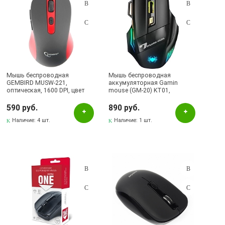
Мышь беспроводная
Мышь беспроводная
GEMBIRD MUSW-221,
аккумуляторная Gamin
оптическая, 1600 DPI, цвет
mouse (GM-20) KT01,
черно красный
игровая, оптическая, 1600
DPI, RGB подсветка, цвет
590 руб.
890 руб.
черный
Наличие:
4 шт.
Наличие:
1 шт.