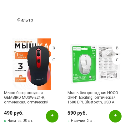
Фильтр
Подбор параметров
Розничная цена
Мышь беспроводная
Мышь беспроводная HOCO
GEMBIRD MUSW-221-R,
GM41 Exciting, оптическая,
оптическая, оптический
1600 DPI, Bluetooth, USB A
Цвет
сенсор Pixart 3065, до 1600
(2.4G), цвет бело серый
DPI, цвет черно красный
490 руб.
590 руб.
Красный
Наличие:
35 шт.
Наличие:
2 шт.
Рисунок
Серый