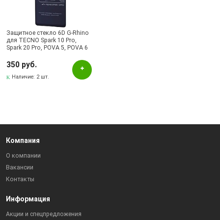
Альметьевск, ул.Ленина, 132, ТЦ ЛЕНТА
Бугульма, ул.Ленина, 145, ТЦ ЭССЕН
Лениногорск, ул.Гафиатуллина, 9, (ЦЕНТР)
Защитное стекло 6D G-Rhino
для TECNO Spark 10 Pro,
Spark 20 Pro, POVA 5, POVA 6
Лениногорск, ул.Кутузова, 9А, (БРИЗ)
Neo, INFINIX NOTE 30, Hot 30,
HOT 40, HOT 40 Pro, цвет
350 руб.
окантовки черный
Наличие:
2 шт.
Компания
О компании
Вакансии
Контакты
Информация
Акции и спецпредложения