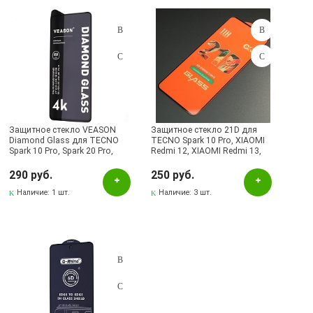
Подбор параметров
Розничная цена
Защитное стекло VEASON
Защитное стекло 21D для
Diamond Glass для TECNO
TECNO Spark 10 Pro, XIAOMI
Spark 10 Pro, Spark 20 Pro,
Redmi 12, XIAOMI Redmi 13,
Цвет
POVA 5, POVA 6 Neo, POVA 7
XIAOMI POCO M6 4G, XIAOMI
Neo, INFINIX NOTE 30, HOT
POCO M6 Pro 5G, цвет
290 руб.
250 руб.
10, Hot 30, HOT 40, HOT 40
Черный
окантовки черный
Pro, цвет окантовки черный
Наличие:
1 шт.
Наличие:
3 шт.
Бренд
G-Rhino
Наличие в магазинах