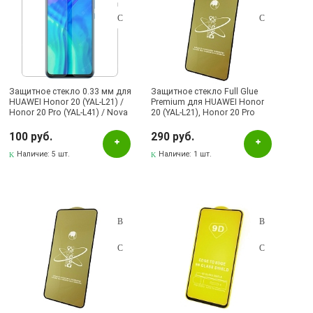
Защитное стекло 0.33 мм для
Защитное стекло Full Glue
HUAWEI Honor 20 (YAL-L21) /
Premium для HUAWEI Honor
Honor 20 Pro (YAL-L41) / Nova
20 (YAL-L21), Honor 20 Pro
5T (YAl-L21), ударопрочное /
(YAL-L41), Nova 5T (YAl-L21),
прозрачное.
цвет окантовки черный.
100 руб.
290 руб.
Наличие:
5 шт.
Наличие:
1 шт.