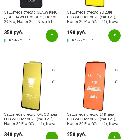
Защитное стекло GLASS KING
Защитное стекло 9D для
для HUAWEI Honor 20, Honor
HUAWEI Honor 20 (YAL-L21),
20 Pro, Honor 20s, Nova 5T
Honor 20 Pro (YAL-L41), Nova
цвет окантовки черный
5T (YAl-L21), цвет окантовки
черный
350 руб.
190 руб.
Наличие:
1 шт.
Наличие:
7 шт.
Защитное стекло KADOO для
Защитное стекло 21D для
HUAWEI Honor 20 (YAL-L21),
HUAWEI Honor 20 (YAL-L21),
Honor 20 Pro (YAL-L41), Nova
Honor 20 Pro (YAL-L41), Nova
5T (YAl-L21), цвет окантовки
5T (YAl-L21), цвет окантовки
черный
черный
340 руб.
250 руб.