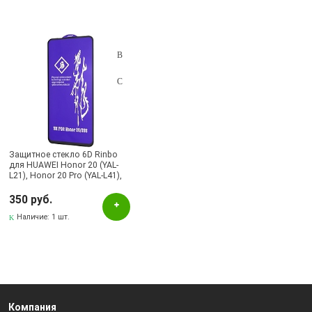
Защитное стекло 6D Rinbo
для HUAWEI Honor 20 (YAL-
L21), Honor 20 Pro (YAL-L41),
Nova 5T (YAl-L21), цвет канта
чeрный.
350 руб.
Наличие:
1 шт.
Компания