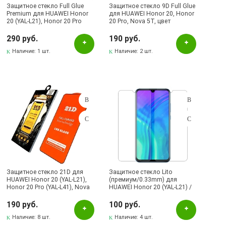
Защитное стекло Full Glue
Защитное стекло 9D Full Glue
Premium для HUAWEI Honor
для HUAWEI Honor 20, Honor
20 (YAL-L21), Honor 20 Pro
20 Pro, Nova 5T, цвет
(YAL-L41), Nova 5T (YAl-L21),
окантовки черный
цвет окантовки черный.
290 руб.
190 руб.
Наличие:
1 шт.
Наличие:
2 шт.
Защитное стекло 21D для
Защитное стекло Lito
HUAWEI Honor 20 (YAL-L21),
(премиум/0.33mm) для
Honor 20 Pro (YAL-L41), Nova
HUAWEI Honor 20 (YAL-L21) /
5T (YAl-L21), цвет окантовки
Honor 20 Pro (YAL-L41) / Nova
черный
5T (YAl-L21), прозрачное.
190 руб.
100 руб.
Наличие:
8 шт.
Наличие:
4 шт.