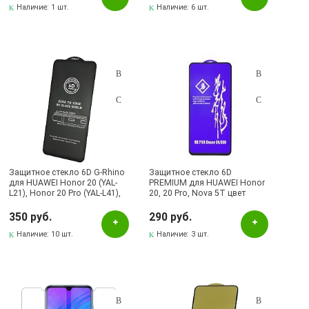
Наличие:
1 шт.
Наличие:
6 шт.
Защитное стекло 6D G-Rhino
Защитное стекло 6D
для HUAWEI Honor 20 (YAL-
PREMIUM для HUAWEI Honor
L21), Honor 20 Pro (YAL-L41),
20, 20 Pro, Nova 5T цвет
Nova 5T (YAl-L21), цвет
окантовки черный.
окантовки черный
350 руб.
290 руб.
Наличие:
10 шт.
Наличие:
3 шт.