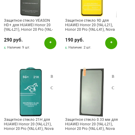
Лениногорск, ул.Кутузова, 9А, (БРИЗ)
Октябрьский, пр-кт Ленина, 59/1 (ВЕРБА)
Защитное стекло VEASON
Защитное стекло 9D для
HD+ для HUAWEI Honor 20
HUAWEI Honor 20 (YAL-L21),
(YAL-L21), Honor 20 Pro (YAL-
Honor 20 Pro (YAL-L41), Nova
L41), Nova 5T (YAl-L21), цвет
5T (YAl-L21), цвет окантовки
окантовки черный
черный
290 руб.
190 руб.
Наличие:
9 шт.
Наличие:
2 шт.
Защитное стекло 21H для
Защитное стекло 0.33 мм для
HUAWEI Honor 20 (YAL-L21),
HUAWEI Honor 20 (YAL-L21),
Honor 20 Pro (YAL-L41), Nova
Honor 20 Pro (YAL-L41), Nova
5T (YAl-L21), цвет окантовки
5T (YAl-L21), ударопрочное,