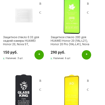
Защитное стекло 0.33 для
Защитное стекло 20D для
задней камеры HUAWEI
HUAWEI Honor 20 (YAL-L21),
Honor 20, Nova 5T,
Honor 20 Pro (YAL-L41), Nova
закругленные края, цвет
5T (YAl-L21), цвет окантовки
прозрачный
черный
150 руб.
290 руб.
Наличие:
3 шт.
Наличие:
6 шт.