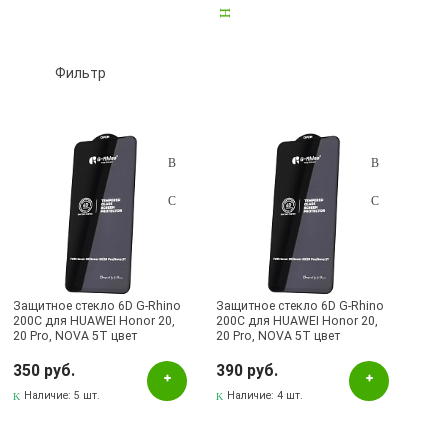
На заднюю камеру HUAWEI Honor 20 Pro
1
Фильтр
Подбор параметров
Розничная цена
Защитное стекло 6D G-Rhino
Защитное стекло 6D G-Rhino
200C для HUAWEI Honor 20,
200C для HUAWEI Honor 20,
20 Pro, NOVA 5T цвет
20 Pro, NOVA 5T цвет
Цвет
окантовки черный (Тип 1)
окантовки черный (Тип 2)
350 руб.
390 руб.
Прозрачный
Наличие:
5 шт.
Наличие:
4 шт.
Черный