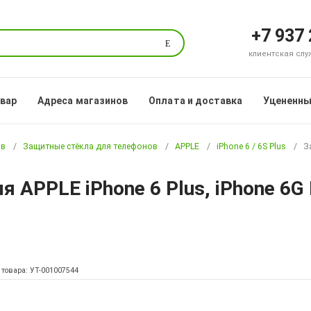
+7 937
Поиск
клиентская служб
овар
Адреса магазинов
Оплата и доставка
Уцененны
ов
Защитные стёкла для телефонов
APPLE
iPhone 6 / 6S Plus
З
я APPLE iPhone 6 Plus, iPhone 6G 
 товара: УТ-001007544