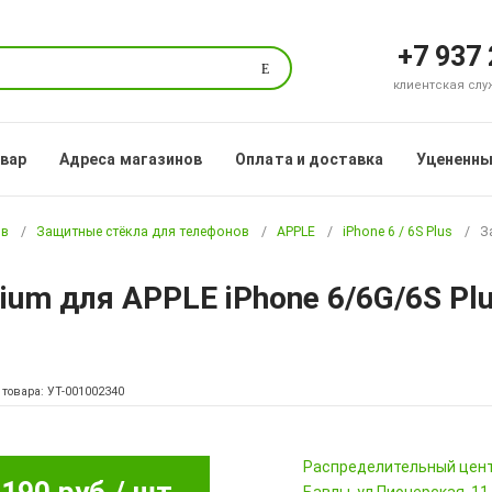
+7 937
Поиск
клиентская служб
овар
Адреса магазинов
Оплата и доставка
Уцененны
ов
Защитные стёкла для телефонов
APPLE
iPhone 6 / 6S Plus
З
ium для APPLE iPhone 6/6G/6S Plus
 товара: УТ-001002340
Pаспределительный цен