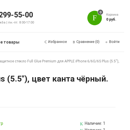
0
 299-55-00
Корзина
0 руб.
а | пн.-пт. 8:00-17:00
е товары
Избранное
Сравнение
(0)
Войти
ащитное стекло Full Glue Premium для APPLE iPhone 6/6G/6S Plus (5.5"),
 (5.5"), цвет канта чёрный.
тр
Наличие:
1