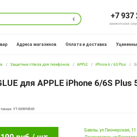
+7 937
Поиск
клиентская служб
овар
Адреса магазинов
Оплата и доставка
Уцененны
ов
Защитные стёкла для телефонов
APPLE
iPhone 6 / 6S Plus
З
LUE для APPLE iPhone 6/6S Plus 5
 товара: УТ-000998569
Бавлы, ул.Пионерская, 11