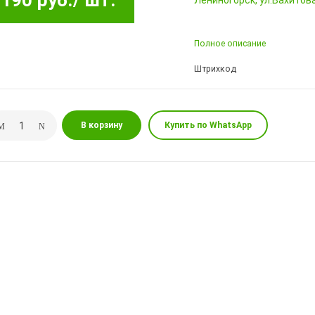
190 руб.
/ шт.
Лениногорск, ул.Вахитова,
Полное описание
Штрихкод
В корзину
Купить по WhatsApp