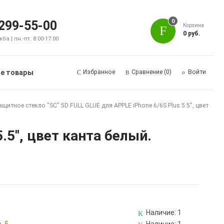
0
 299-55-00
Корзина
0 руб.
а | пн.-пт. 8:00-17:00
е товары
Избранное
Сравнение
(0)
Войти
ащитное стекло "SC" 5D FULL GLUE для APPLE iPhone 6/6S Plus 5.5", цвет
.5", цвет канта белый.
Наличие:
1