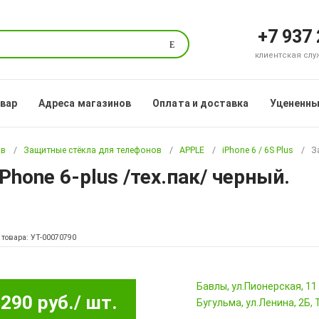
+7 937
Поиск
клиентская служб
овар
Адреса магазинов
Оплата и доставка
Уцененны
ов
Защитные стёкла для телефонов
APPLE
iPhone 6 / 6S Plus
З
Phone 6-plus /тех.пак/ черный.
 товара: УТ-00070790
Бавлы, ул.Пионерская, 11
290 руб.
/ шт.
Бугульма, ул.Ленина, 2Б