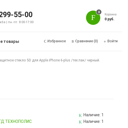
0
 299-55-00
Корзина
0 руб.
а | пн.-пт. 8:00-17:00
е товары
Избранное
Сравнение
(0)
Войти
ащитное стекло 5D для Apple iPhone 6-plus /тех.пак/ черный.
Наличие:
1
, ТД ТЕХНОПОЛИС
Наличие:
1