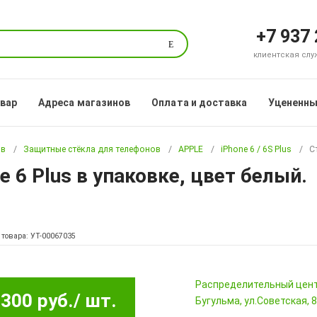
+7 937
Поиск
клиентская служб
овар
Адреса магазинов
Оплата и доставка
Уцененны
ов
Защитные стёкла для телефонов
APPLE
iPhone 6 / 6S Plus
С
e 6 Plus в упаковке, цвет белый.
 товара: УТ-00067035
Pаспределительный цен
300 руб.
/ шт.
Бугульма, ул.Советская, 