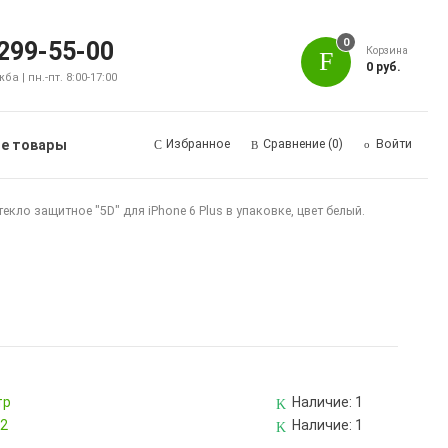
0
 299-55-00
Корзина
0 руб.
а | пн.-пт. 8:00-17:00
е товары
Избранное
Сравнение
(0)
Войти
текло защитное "5D" для iPhone 6 Plus в упаковке, цвет белый.
тр
Наличие:
1
82
Наличие:
1