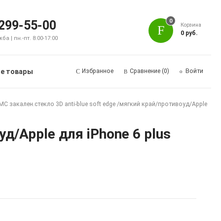
0
 299-55-00
Корзина
0 руб.
а | пн.-пт. 8:00-17:00
е товары
Избранное
Сравнение
(0)
Войти
MC закален.cтеклo 3D anti-blue soft edge /мягкий край/противоуд/Apple
д/Apple для iPhone 6 plus