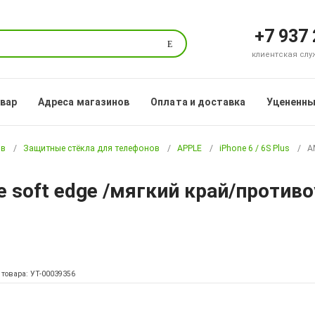
+7 937
Поиск
клиентская служб
овар
Адреса магазинов
Оплата и доставка
Уцененны
ов
Защитные стёкла для телефонов
APPLE
iPhone 6 / 6S Plus
A
e soft edge /мягкий край/противоу
 товара: УТ-00039356