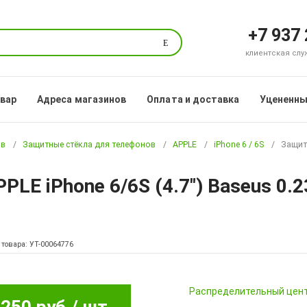
+7 937
Поиск
клиентская служб
овар
Адреса магазинов
Оплата и доставка
Уцененны
ов
Защитные стёкла для телефонов
APPLE
iPhone 6 / 6S
Защитн
PLE iPhone 6/6S (4.7") Baseus 0.
 товара: УТ-00064776
Pаспределительный цен