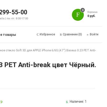
0
 299-55-00
Корзина
0 руб.
а | пн.-пт. 8:00-17:00
е товары
Избранное
Сравнение
(0)
Войти
ое стекло Soft 3D для APPLE iPhone 6/6S (4.7") Baseus 0.23 PET Anti-
23 PET Anti-break цвет Чёрный.
тр
Наличие:
1