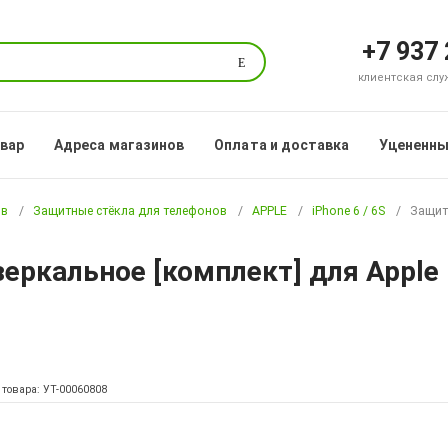
+7 937
Поиск
клиентская служб
овар
Адреса магазинов
Оплата и доставка
Уцененны
ов
Защитные стёкла для телефонов
APPLE
iPhone 6 / 6S
Защитн
еркальное [комплект] для Apple 
 товара: УТ-00060808