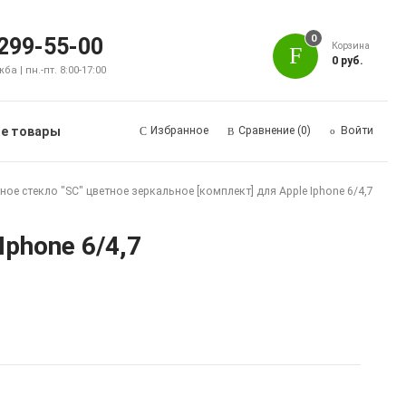
0
 299-55-00
Корзина
0 руб.
а | пн.-пт. 8:00-17:00
е товары
Избранное
Сравнение
(0)
Войти
ое стекло "SC" цветное зеркальное [комплект] для Apple Iphone 6/4,7
Iphone 6/4,7