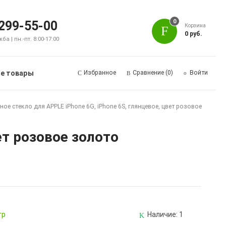
0
 299-55-00
Корзина
0 руб.
а | пн.-пт. 8:00-17:00
е товары
Избранное
Сравнение
(0)
Войти
ое стекло для APPLE iPhone 6G, iPhone 6S, глянцевое, цвет розовое
ет розовое золото
тр
Наличие:
1