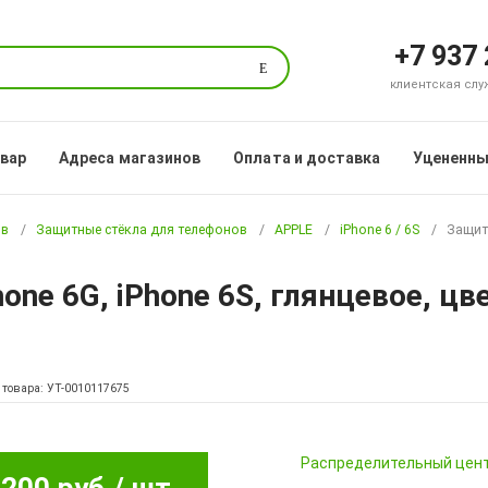
+7 937
Поиск
клиентская служб
овар
Адреса магазинов
Оплата и доставка
Уцененны
ов
Защитные стёкла для телефонов
APPLE
iPhone 6 / 6S
Защитн
ne 6G, iPhone 6S, глянцевое, цв
 товара: УТ-0010117675
Pаспределительный цен