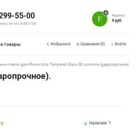
0
 299-55-00
Корзина
0 руб.
а | пн.-пт. 8:00-17:00
е товары
Избранное
Сравнение
(0)
Войти
ное стекло для iPhone 6/6s Tempered Glass 3D золотое (ударопрочное).
аропрочное).
тр
Наличие:
1