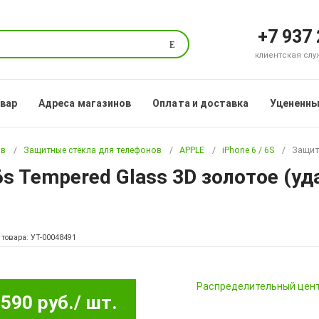
+7 937
Поиск
клиентская служб
овар
Адреса магазинов
Оплата и доставка
Уцененны
ов
Защитные стёкла для телефонов
APPLE
iPhone 6 / 6S
Защит
6s Tempered Glass 3D золотое (уд
 товара: УТ-00048491
Pаспределительный цен
590 руб.
/ шт.