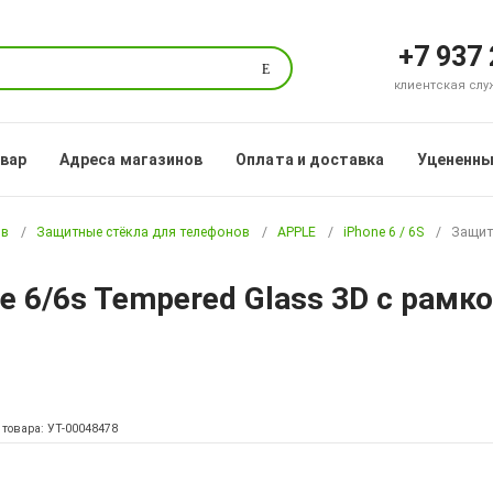
+7 937
Поиск
клиентская служб
овар
Адреса магазинов
Оплата и доставка
Уцененны
ов
Защитные стёкла для телефонов
APPLE
iPhone 6 / 6S
Защитн
e 6/6s Tempered Glass 3D с рамк
 товара: УТ-00048478