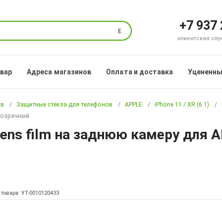
+7 937
Поиск
клиентская служб
овар
Адреса магазинов
Оплата и доставка
Уцененны
ов
Защитные стёкла для телефонов
APPLE
iPhone 11 / XR (6.1)
прозрачный
ns film на заднюю камеру для A
 товара: УТ-0010120433