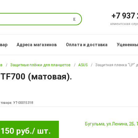
+7 937
Поиск
клиентская служб
овар
Адреса магазинов
Оплата и доставка
Уцененны
ов
Защитные плёнки для планшетов
ASUS
Защитная пленка "LP" 
 TF700 (матовая).
 товара: УТ-00015318
Бугульма, ул.Ленина, 2Б
150 руб.
/ шт.