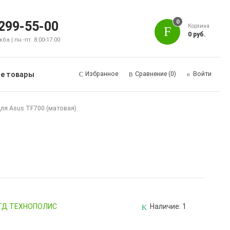
0
 299-55-00
Корзина
0 руб.
а | пн.-пт. 8:00-17:00
е товары
Избранное
Сравнение
(0)
Войти
для Asus TF700 (матовая).
, ТД ТЕХНОПОЛИС
Наличие:
1