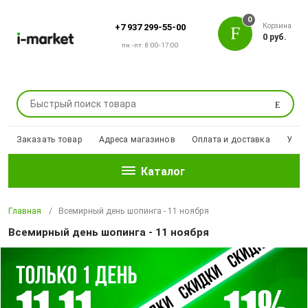
0
Корзина
+7 937 299-55-00
0 руб.
пн.-пт. 8:00-17:00
Поиск
Заказать товар
Адреса магазинов
Оплата и доставка
Уцен
Каталог
Главная
Всемирный день шопинга - 11 ноября
Всемирный день шопинга - 11 ноября