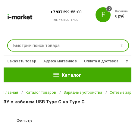
0
Корзина
+7 937 299-55-00
0 руб.
пн.-пт. 8:00-17:00
Поиск
Заказать товар
Адреса магазинов
Оплата и доставка
Уцен
Каталог
Главная
Каталог товаров
Зарядные устройства
Сетевые заря
ЗУ c кабелем USB Type C на Type C
Фильтр